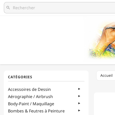
search
Accueil
CRETA
Accessoires de Dessin
-
CRAYO
Aérographie / Airbrush
D'ARTI
Body-Paint / Maquillage
-
NERO
Bombes & Feutres à Peinture
-