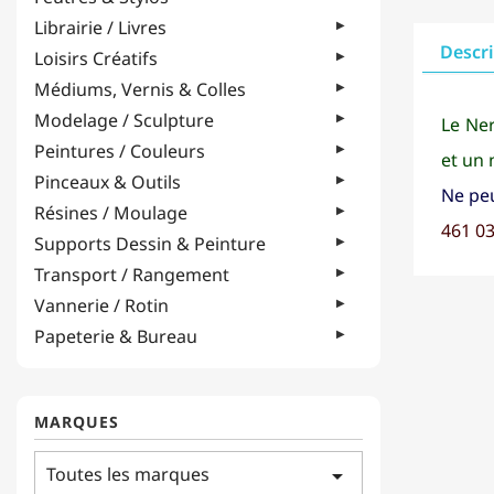
Librairie / Livres
Descr
Loisirs Créatifs
Médiums, Vernis & Colles
Modelage / Sculpture
Le Ner
Peintures / Couleurs
et un 
Pinceaux & Outils
Ne peu
Résines / Moulage
461 0
Supports Dessin & Peinture
Transport / Rangement
Vannerie / Rotin
Papeterie & Bureau
MARQUES
Toutes les marques
arrow_drop_down