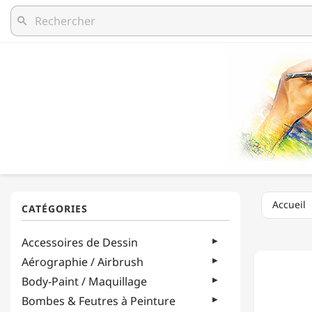
search
Accueil
LUKAS
Accessoires de Dessin
ILLU-
COLOR
Aérographie / Airbrush
-
Body-Paint / Maquillage
ENCRE
AÉROG
Bombes & Feutres à Peinture
/