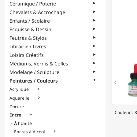
Céramique / Poterie
CALLIG
-
Chevalets & Accrochage
QUALIT
Enfants / Scolaire
DE
MAÎTRE
Esquisse & Dessin
-
Feutres & Stylos
30ML
Librairie / Livres
Loisirs Créatifs
Médiums, Vernis & Colles
Modelage / Sculpture
Peintures / Couleurs

Acrylique

Aquarelle

Dorure
Couleur : 
Encre

À l'Unité
Encres à Alcool
