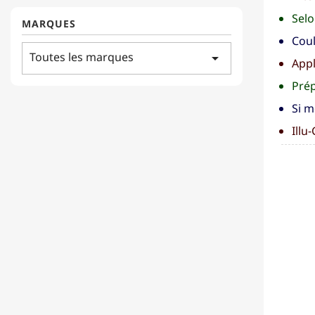
Selo
MARQUES
Coul
Toutes les marques
arrow_drop_down
Appl
Prép
Si m
Illu