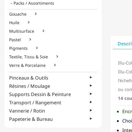
Packs / Assortiments
Gouache

Huile

Multisurface

Pastel

Descr
Pigments

Textile, Tissu & Soie

Illu-C
Verre & Porcelaine

Illu-Co
Pinceaux & Outils
l'échel
Résines / Moulage
ou com
Supports Dessin & Peinture
14 cou
Transport / Rangement
Vannerie / Rotin
Encr
Papeterie & Bureau
Choi
Inte