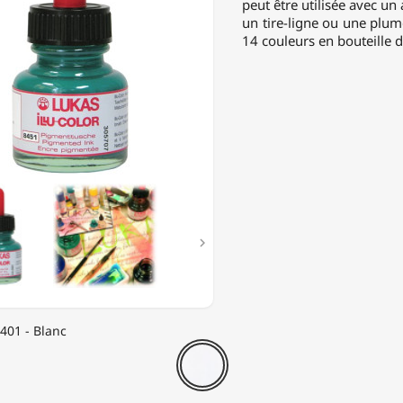
peut être utilisée avec u
RAPHIE
un tire-ligne ou une plum
14 couleurs en bouteille 
É

8401 - Blanc
8401
-
Blanc