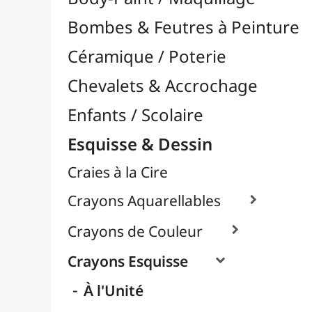
Craies à la Cire
Crayons Aquarellables

Crayons de Couleur

Crayons Esquisse

À l'Unité
Packs / Assortiments
Crayons Pastel
Fusain
Graphite / Plomb

Mines / Recharges
Porte-Mines
Feutres & Stylos
Librairie / Livres
Loisirs Créatifs
Médiums, Vernis & Colles