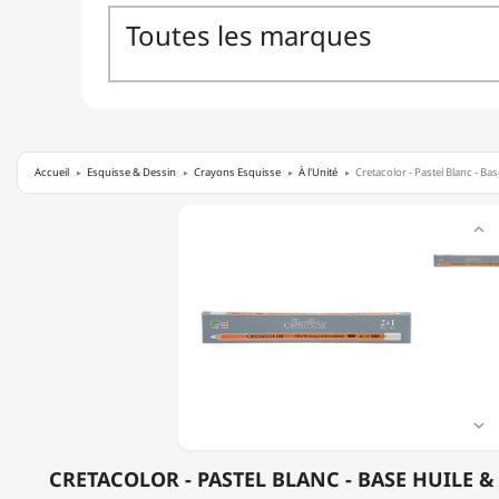
Accueil
Esquisse & Dessin
Crayons Esquisse
À l'Unité
Cretacolor - Pastel Blanc - Base
CRETACOLOR

-
PASTEL
BLANC
-
BASE
HUILE
&
SOFT
-
À

L'UNITÉ
CRETACOLOR - PASTEL BLANC - BASE HUILE & 