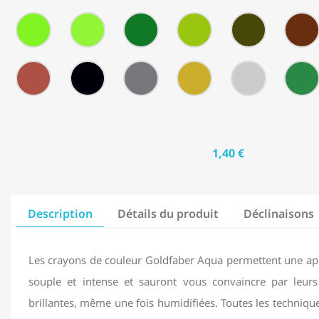
Turquoise
Héliorougeatre
Cobalt
Cobalt
de
163
166
167
170
173
Clair
Cobalt
-
-
-
-
-
Vert
Vert
Vert
Vert
Vert
Emeraude
Herbe
Permanent
de
Olive
192
199
233
250
251
Olive
Mai
Jaunâtre
-
-
-
-
-
Rouge
Noir
Gris
Or
Argent
Indien
Froid
IV
1,40 €
Description
Détails du produit
Déclinaisons
Les crayons de couleur Goldfaber Aqua permettent une app
souple et intense et sauront vous convaincre par leur
brillantes, même une fois humidifiées. Toutes les techniqu