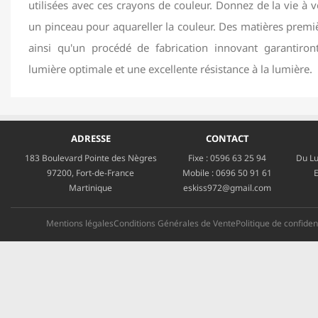
utilisées avec ces crayons de couleur. Donnez de la vie à v
un pinceau pour aquareller la couleur. Des matières premi
ainsi qu'un procédé de fabrication innovant garantiron
lumière optimale et une excellente résistance à la lumière.
ADRESSE
CONTACT
183 Boulevard Pointe des Nègres
Fixe :
0596 63 25 94
Du Lu
97200, Fort-de-France
Mobile :
0696 50 91 61
E
Martinique
eskiss972@gmail.com
Mentions légales
Conditions Générales de Vente
Politique de confident