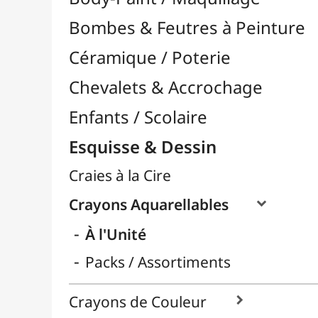
Craies à la Cire
Crayons Aquarellables

À l'Unité
Packs / Assortiments
Crayons de Couleur

Crayons Esquisse

Crayons Pastel
Fusain
Graphite / Plomb

Mines / Recharges
Porte-Mines
Feutres & Stylos
Librairie / Livres
Loisirs Créatifs
Médiums, Vernis & Colles