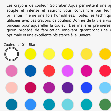
Les crayons de couleur Goldfaber Aqua permettent une app
souple et intense et sauront vous convaincre par leur
brillantes, même une fois humidifiées. Toutes les techniq
utilisées avec ces crayons de couleur. Donnez de la vie à vos
pinceau pour aquareller la couleur. Des matières premières
qu'un procédé de fabrication innovant garantiront une r
optimale et une excellente résistance à la lumière.
Couleur : 101 - Blanc
101
104
105
107
108
-
-
-
-
-
Blanc
Jaune
Jaune
Jaune
Jaune
Clair
de
de
de
119
120
121
123
125
Transparent
Cadmium
Cadmium
Cadmium
-
-
-
-
-
Clair
Foncé
Magenta
Bleu
Rouge
Fuchsia
Pourpre
Clair
Ultramarine
Géranium
Rose
132
133
134
136
137
Clair
Moyen
-
-
-
-
-
Ton
Magenta
Cramoisi
Violet
Violet
Chair
Pourpre
Bleu
149
151
153
154
156
Clair
-
-
-
-
-
Bleu
Bleu
Turquoise
Turquoise
Vert