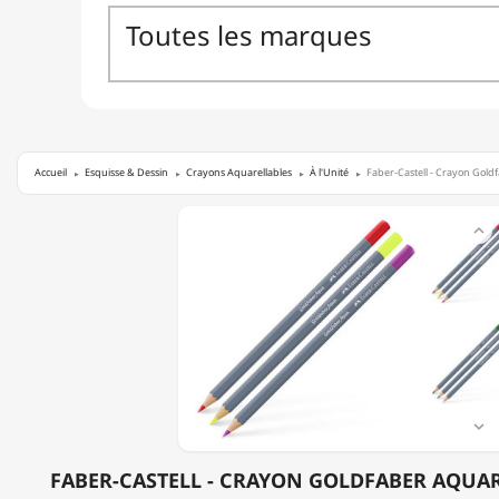
Accueil
Esquisse & Dessin
Crayons Aquarellables
À l'Unité
Faber-Castell - Crayon Goldf
FABER-

CASTELL
-
CRAYON
GOLDFABER
AQUARELLE
-
A
L'UNITÉ

FABER-CASTELL - CRAYON GOLDFABER AQUARE