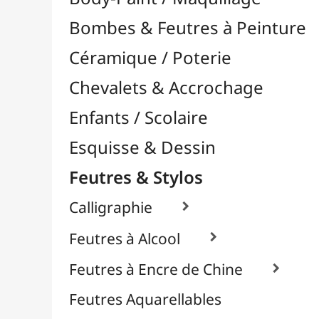
Feutres & Stylos
Calligraphie

Feutres à Alcool

Feutres à Encre de Chine

Feutres Aquarellables
Feutres Craie & Tableaux Blancs
Feutres Fins / Dessin Technique

À l'Unité
Packs / Assortiments
Recharges / Cartouches
Feutres Permanents

Feutres Pinceaux

Feutres pour Textile / Tissu

Feutres Scolaires
Stylos