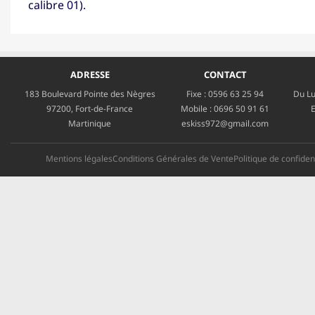
calibre 01).
ADRESSE
CONTACT
183 Boulevard Pointe des Nègres
Fixe :
0596 63 25 94
Du Lu
97200, Fort-de-France
Mobile :
0696 50 91 61
E
Martinique
eskiss972@gmail.com
Mentions légales
Conditions Générales de Vente
Politique de confident