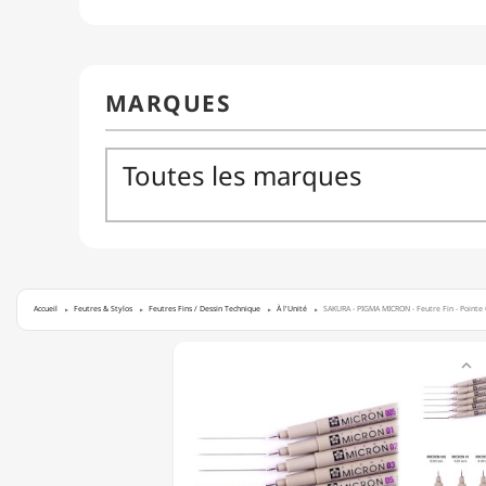
Accueil
Feutres & Stylos
Feutres Fins / Dessin Technique
À l'Unité
SAKURA - PIGMA MICRON - Feutre Fin - Pointe
SAKURA

-
PIGMA
MICRON
-
FEUTRE
FIN