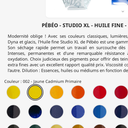
37ML

PÉBÉO - STUDIO XL - HUILE FINE -
Modernité oblige ! Avec ses couleurs classiques, lumières,
Dyna et glacis, l'Huile fine Studio XL de Pébéo est une ga
Son séchage rapide permet un travail en surcouche dès l
Intenses, permanentes et d'une remarquable résistance
oxydation. Choix judicieux des pigments pour offrir des teint
extra fines avec un excellent rapport qualité prix. Viscosité 
l'autre. Dilution : Essences, huiles ou médiums en fonction de l
Couleur : 002 - Jaune Cadmium Primaire
001
002
003
004
005
-
-
-
-
-
Jaune
Jaune
Jaune
Orange
Rouge
Cadmium
Cadmium
Cadmium
Cadmium
Cadmium
009
010
011
012
013
Citron
Primaire
Foncé
Imit.
Clair
-
-
-
-
-
Imit.
Imit.
Imit.
Violet
Bleu
Bleu
Bleu
Bleu
de
de
de
Cobalt
Céruléum
017
018
019
020
021