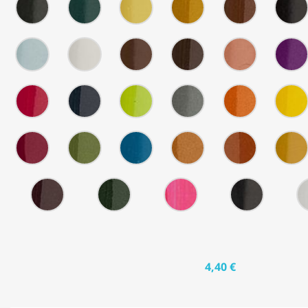
Dioxazine
Prusse
Phtalocyanine
Imit.
Imit.
-
-
-
-
-
Primaire
Vert
Émeraude
Jaune
Ocre
Sienne
de
de
de
Jaune
Nat.
033
040
022
023
027
Vessie
Phtalocyanine
Naples
-
-
-
-
-
Bleu
Blanc
Sienne
Ombre
Rose
Lumière
Vif
Brûlée
Brûlée
Lumière
032
047
034
048
035
-
-
-
-
-
Rouge
Bleu
Vert
Gris
Orange
Lumière
Acier
Lumière
Neutre
Vif
037
052
038
053
041
-
-
-
-
-
Rose
Jaune
Turquoise
Stil
Jaune
Vif
Chartreuse
Vif
de
Orange
043
044
354
045
Grain
de
-
-
-
-
Venise
Cramoisi
Terre
Rouge
Gris
Verte
Bleu
de
Iridescent
Payne
4,40 €