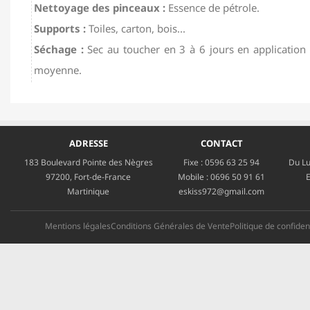
Nettoyage des pinceaux :
Essence de pétrole.
Supports :
Toiles, carton, bois...
Séchage :
Sec au toucher en 3 à 6 jours en application
moyenne.
ADRESSE
CONTACT
183 Boulevard Pointe des Nègres
Fixe :
0596 63 25 94
Du Lu
97200, Fort-de-France
Mobile :
0696 50 91 61
E
Martinique
eskiss972@gmail.com
Mentions légales
Conditions Générales de Vente
Politique de confident