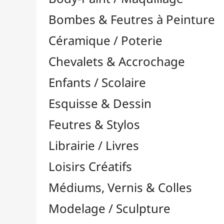
Feutres & Stylos
Librairie / Livres
Loisirs Créatifs
Médiums, Vernis & Colles
Modelage / Sculpture
Peintures / Couleurs
Acrylique

Aquarelle

Dorure
Encre

Gouache

Huile

À l'Unité
Packs / Assortiments
Multisurface

Pastel
