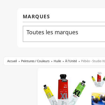
Accueil
Peintures / Couleurs
Huile
À l'Unité
Pébéo - Studio XL
PÉBÉO

-
STUDIO
XL
-
HUILE
FINE
-