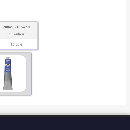
200ml - Tube 14
1 Couleur
15,80 €
HORAIRES