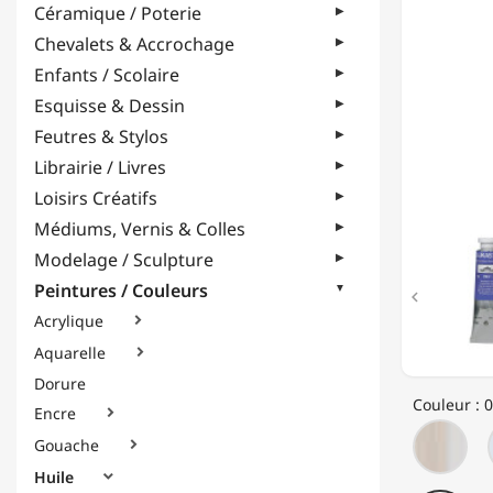
Céramique / Poterie
-
QUALIT
Chevalets & Accrochage
PROFES
Enfants / Scolaire
-
37ML
Esquisse & Dessin
Feutres & Stylos
Librairie / Livres
Loisirs Créatifs
Médiums, Vernis & Colles
Modelage / Sculpture
Peintures / Couleurs

Acrylique

Aquarelle

Dorure
Couleur : 0
Encre

060
Gouache

-
Tit
Huile
