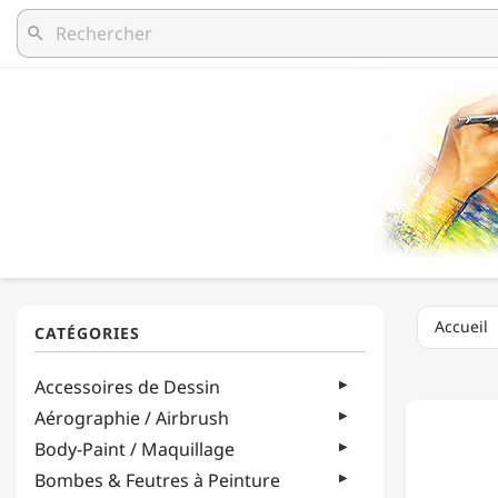
search
Accueil
LUKAS
Accessoires de Dessin
BERLIN
-
Aérographie / Airbrush
HUILE
Body-Paint / Maquillage
MÉLAN
À
Bombes & Feutres à Peinture
L'EAU