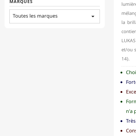
MARQUES
lumièr
mélange
Toutes les marques
arrow_drop_down
la bri
contie
LUKAS 
et/ou 
14).
Choi
Fort
Exce
Form
n'a 
Très
Cons