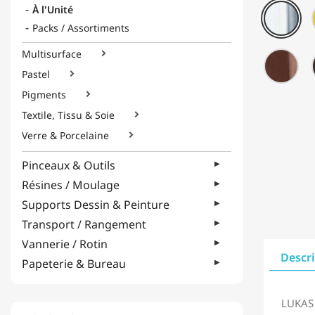
(To
080
À l'Unité
Cuir
-
Packs / Assortiments
Bla
de
Multisurface

090
tit
-
Pastel

Ter
Pigments

de
Sie
Textile, Tissu & Soie

brû
Verre & Porcelaine

Pinceaux & Outils
Résines / Moulage
Supports Dessin & Peinture
Transport / Rangement
Vannerie / Rotin
Descr
Papeterie & Bureau
LUKAS 