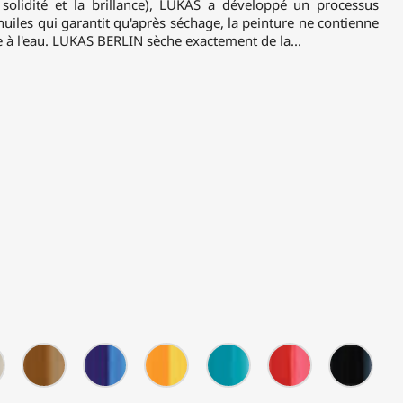
solidité et la brillance), LUKAS a développé un processus
huiles qui garantit qu'après séchage, la peinture ne contienne
le à l'eau. LUKAS BERLIN sèche exactement de la...
0635
0639
0645
0647
0655
0674
0682
-
-
-
-
-
-
-
Jaune
Terre
Bleu
Jaune
Turquoise
Rouge
Noir