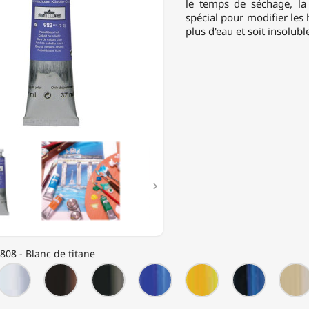
le temps de séchage, la 
spécial pour modifier les 
É
plus d'eau et soit insolub
SIONNELLE

808 - Blanc de titane
5
0608
0611
0614
0623
0626
0634
-
-
-
-
-
-
ane
Blanc
Terre
Terre
Bleu
Jaune
Bleu