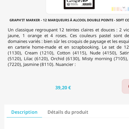
-
SOFT

COLORS
-
GRAPH'IT MARKER - 12 MARQUEURS À ALCOOL DOUBLE POINTE - SOFT CO
12
COULEURS
Un classique regroupant 12 teintes claires et douces : 2 viol
PASTEL
jaune, 1 orange et 4 roses. Ces couleurs pastel sont 
domaines variés : bien sûr les croquis de paysage et les esqui
en carterie home-made et en scrapbooking. Le set de 12
(1130), Cream (1210), Cotton (4115), Nude (4150), Satin
(5120), Lilac (6120), Orchid (6130), Misty morning (7105),
(7220), Jasmine (8110). Nuancier :
39,20 €
Description
Détails du produit