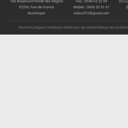
183 Boulevard Pointe des Nègres
Fixe :
0596 63 25 94
Du Lu
97200, Fort-de-France
Mobile :
0696 50 91 61
E
Martinique
eskiss972@gmail.com
Mentions légales
Conditions Générales de Vente
Politique de confident