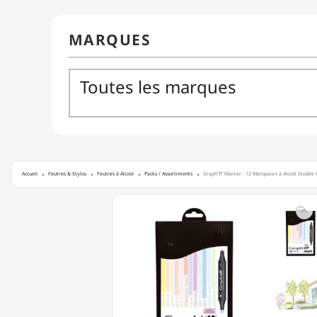
Accueil
Feutres & Stylos
Feutres à Alcool
Packs / Assortiments
Graph'IT Marker - 12 Marqueurs à Alcool Double 
GRAPH'IT

MARKER
-
12
MARQUEURS
À
ALCOOL
DOUBLE
POINTE