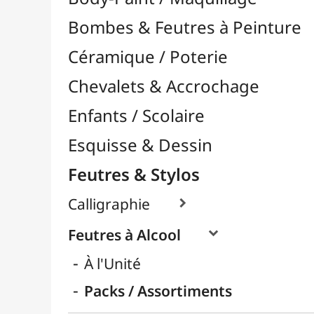
Feutres & Stylos
Calligraphie

Feutres à Alcool

À l'Unité
Packs / Assortiments
Feutres à Encre de Chine

Feutres Aquarellables
Feutres Craie & Tableaux Blancs
Feutres Fins / Dessin Technique

Feutres Permanents

Feutres Pinceaux

Feutres pour Textile / Tissu

Feutres Scolaires
Stylos
Librairie / Livres