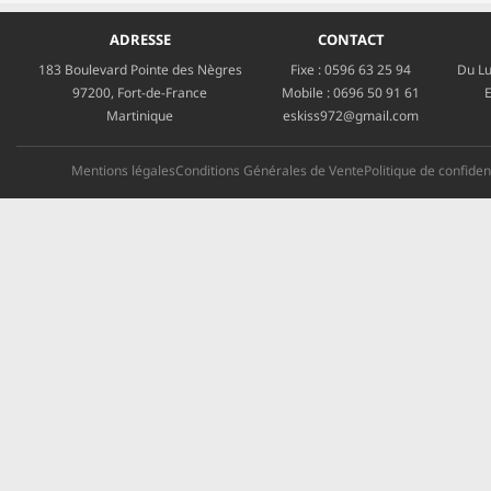
ADRESSE
CONTACT
183 Boulevard Pointe des Nègres
Fixe :
0596 63 25 94
Du Lu
97200, Fort-de-France
Mobile :
0696 50 91 61
E
Martinique
eskiss972@gmail.com
Mentions légales
Conditions Générales de Vente
Politique de confident