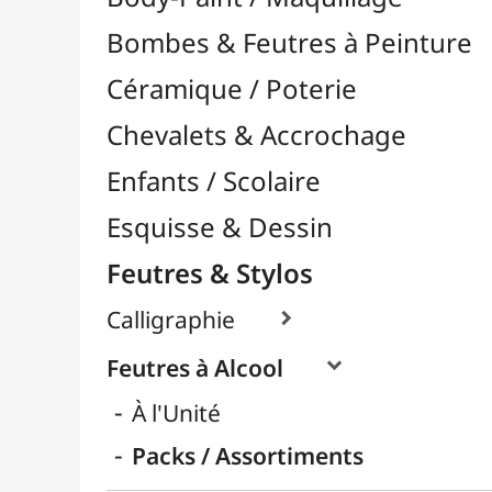
Feutres & Stylos
Calligraphie

Feutres à Alcool

À l'Unité
Packs / Assortiments
Feutres à Encre de Chine

Feutres Aquarellables
Feutres Craie & Tableaux Blancs
Feutres Fins / Dessin Technique

Feutres Permanents

Feutres Pinceaux

Feutres pour Textile / Tissu

Feutres Scolaires
Stylos
Librairie / Livres