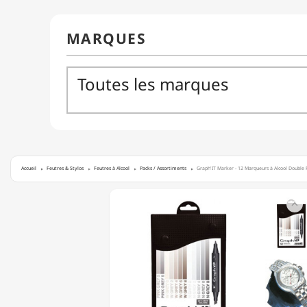
Accueil
Feutres & Stylos
Feutres à Alcool
Packs / Assortiments
Graph'IT Marker - 12 Marqueurs à Alcool Double 
GRAPH'IT

MARKER
-
12
MARQUEURS
À
ALCOOL
DOUBLE
POINTE