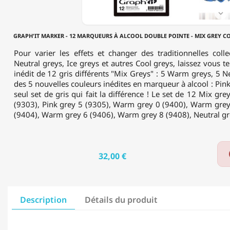
-
MIX

GREY
COLORS
GRAPH'IT MARKER - 12 MARQUEURS À ALCOOL DOUBLE POINTE - MIX GREY COL
-
12
Pour varier les effets et changer des traditionnelles col
VARIATIONS
Neutral greys, Ice greys et autres Cool greys, laissez vous t
DE
inédit de 12 gris différents "Mix Greys" : 5 Warm greys, 5 Ne
GRIS
des 5 nouvelles couleurs inédites en marqueur à alcool : Pink
seul set de gris qui fait la différence ! Le set de 12 Mix gre
(9303), Pink grey 5 (9305), Warm grey 0 (9400), Warm gre
(9404), Warm grey 6 (9406), Warm grey 8 (9408), Neutral gre
32,00 €
Description
Détails du produit